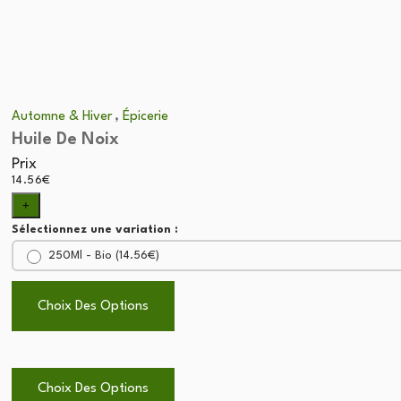
sur
la
page
du
produit
,
Automne & Hiver
Épicerie
Huile De Noix
Prix
14.56
€
+
Sélectionnez une variation :
250Ml - Bio (
14.56
€
)
Choix Des Options
Ce
produit
Ce
a
plusieurs
produit
Choix Des Options
variations.