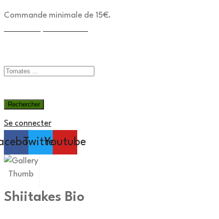
Commande minimale de 15€.
Devenons partenaires !
Menu
Se connecter
acebook
Twitter
Youtube
Shiitakes Bio