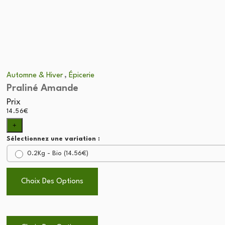
choisies
sur
la
page
du
produit
,
Automne & Hiver
Épicerie
Praliné Amande
Prix
14.56
€
+
Sélectionnez une variation :
0.2Kg - Bio (
14.56
€
)
Choix Des Options
Ce
produit
Ce
a