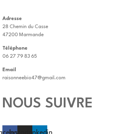
Adresse
28 Chemin du Casse
47200 Marmande
Téléphone
06 27 79 83 65
Email
raisonneebio47@gmail.com
NOUS SUIVRE
acebook
Instagram
Linkedin