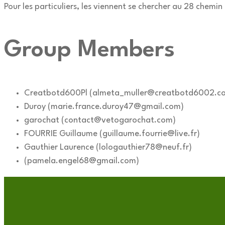
Pour les particuliers, les viennent se chercher au 28 chem
Group Members
Creatbotd600Pl (almeta_muller@creatbotd6002.c
Duroy (marie.france.duroy47@gmail.com)
garochat (contact@vetogarochat.com)
FOURRIE Guillaume (guillaume.fourrie@live.fr)
Gauthier Laurence (lologauthier78@neuf.fr)
(pamela.engel68@gmail.com)