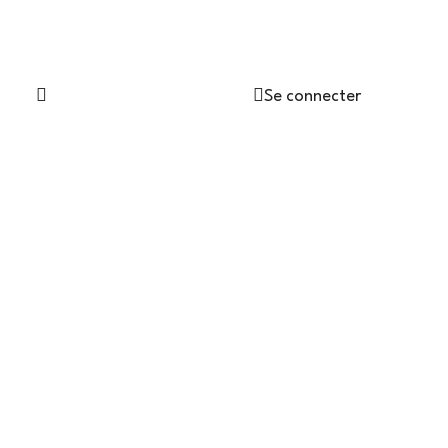
Devenons partenaires !
Se connecter